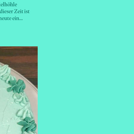
ielhöhle
ieser Zeit ist
eute ein...