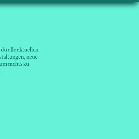
du alle aktuellen
taltungen, neue
 um nichts zu
!