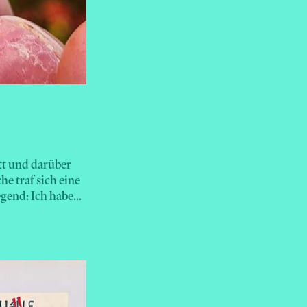
tt und darüber
e traf sich eine
end: Ich habe...