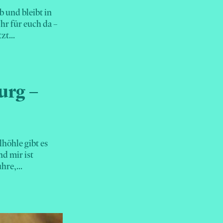
 und bleibt in
hr für euch da –
zt...
urg –
lhöhle gibt es
nd mir ist
hre,...