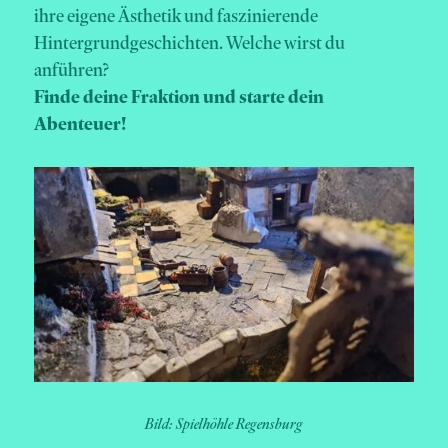
ihre eigene Ästhetik und faszinierende
Hintergrundgeschichten. Welche wirst du
anführen?
Finde deine Fraktion und starte dein
Abenteuer!
Bild: Spielhöhle Regensburg