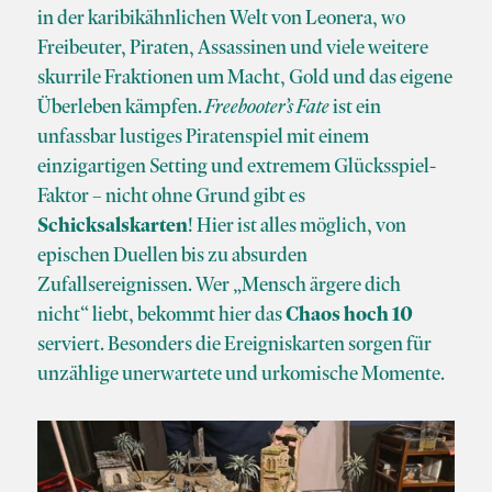
in der karibikähnlichen Welt von Leonera, wo
Freibeuter, Piraten, Assassinen und viele weitere
skurrile Fraktionen um Macht, Gold und das eigene
Überleben kämpfen.
Freebooter’s Fate
ist ein
unfassbar lustiges Piratenspiel mit einem
einzigartigen Setting und extremem Glücksspiel-
Faktor – nicht ohne Grund gibt es
Schicksalskarten
! Hier ist alles möglich, von
epischen Duellen bis zu absurden
Zufallsereignissen. Wer
„Mensch
ärgere dich
nicht“ liebt, bekommt hier das
Chaos hoch 10
serviert. Besonders die Ereigniskarten sorgen für
unzählige unerwartete und urkomische Momente.