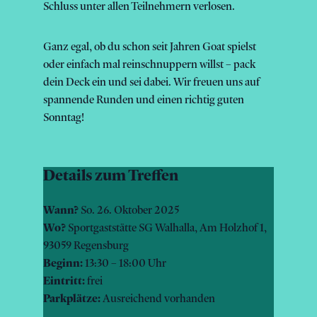
Schluss unter allen Teilnehmern verlosen.
Ganz egal, ob du schon seit Jahren Goat spielst
oder einfach mal reinschnuppern willst – pack
dein Deck ein und sei dabei. Wir freuen uns auf
spannende Runden und einen richtig guten
Sonntag!
Details zum Treffen
Wann?
So. 26. Oktober 2025
Wo?
Sportgaststätte SG Walhalla
, Am Holzhof 1,
93059 Regensburg
Beginn:
13:30 – 18:00 Uhr
Eintritt:
frei
Parkplätze:
Ausreichend vorhanden