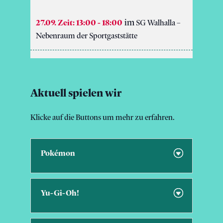
27.09. Zeit: 13:00
-
18:00
SG Walhalla –
Nebenraum der Sportgaststätte
Aktuell spielen wir
Klicke auf die Buttons um mehr zu erfahren.
Pokémon
Yu-Gi-Oh!