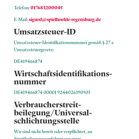
Telefon:
017683200045
E-Mail:
sigurd@spielhoehle-regensburg.de
Umsatzsteuer-ID
Umsatzsteuer-Identifikationsnummer gemäß § 27 a
Umsatzsteuergesetz:
DE419466874
Wirtschafts­identifikations­
nummer
DE419466874 00001 9244026390503
Verbraucher­streit­
beilegung/Universal­
schlichtungs­stelle
Wir sind nicht bereit oder verpflichtet, an
Streitbeilegungsverfahren vor einer